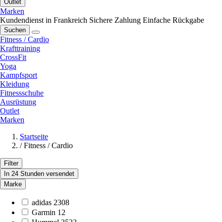
Outlet
Marken
Kundendienst in Frankreich
Sichere Zahlung
Einfache Rückgabe
Suchen
Fitness / Cardio
Krafttraining
CrossFit
Yoga
Kampfsport
Kleidung
Fitnessschuhe
Ausrüstung
Outlet
Marken
Startseite
/
Fitness / Cardio
Filter
In 24 Stunden versendet
Marke
adidas
2308
Garmin
12