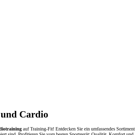
s und Cardio
diotraining
auf Training-Fit! Entdecken Sie ein umfassendes Sortimen
piert sind. Profitieren Sie vom besten Sportgerät: Qualität, Komfort und