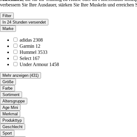
verbessern Sie Ihre Ausdauer, stärken Sie Ihre Muskeln und erreichen 
Filter
In 24 Stunden versendet
Marke
adidas
2308
Garmin
12
Hummel
3533
Select
167
Under Armour
1458
Mehr anzeigen
(431)
Größe
Farbe
Sortiment
Altersgruppe
Age Mini
Merkmal
Produkttyp
Geschlecht
Sport