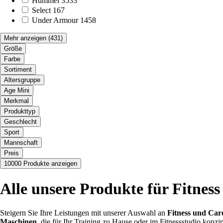
Hummel
3533
Select
167
Under Armour
1458
Mehr anzeigen
(431)
Größe
Farbe
Sortiment
Altersgruppe
Age Mini
Merkmal
Produkttyp
Geschlecht
Sport
Mannschaft
Preis
10000 Produkte anzeigen
Alle unsere Produkte für Fitnes
Steigern Sie Ihre Leistungen mit unserer Auswahl an
Fitness und Car
Maschinen
, die für Ihr Training zu Hause oder im Fitnessstudio konzi