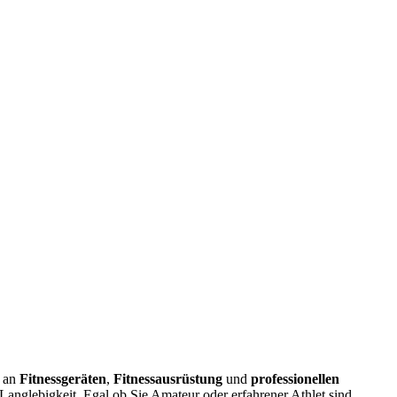
t an
Fitnessgeräten
,
Fitnessausrüstung
und
professionellen
 Langlebigkeit. Egal ob Sie Amateur oder erfahrener Athlet sind,