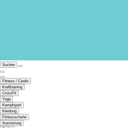
Suchen
Fitness / Cardio
Krafttraining
CrossFit
Yoga
Kampfsport
Kleidung
Fitnessschuhe
Ausrüstung