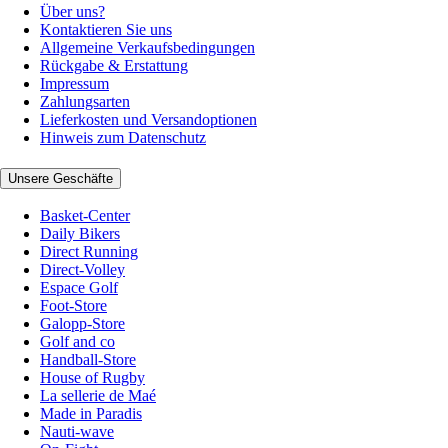
Über uns?
Kontaktieren Sie uns
Allgemeine Verkaufsbedingungen
Rückgabe & Erstattung
Impressum
Zahlungsarten
Lieferkosten und Versandoptionen
Hinweis zum Datenschutz
Unsere Geschäfte
Basket-Center
Daily Bikers
Direct Running
Direct-Volley
Espace Golf
Foot-Store
Galopp-Store
Golf and co
Handball-Store
House of Rugby
La sellerie de Maé
Made in Paradis
Nauti-wave