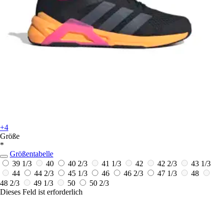
+4
Größe
*
Größentabelle
39 1/3
40
40 2/3
41 1/3
42
42 2/3
43 1/3
44
44 2/3
45 1/3
46
46 2/3
47 1/3
48
48 2/3
49 1/3
50
50 2/3
Dieses Feld ist erforderlich