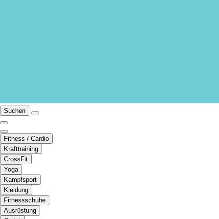
Suchen
Fitness / Cardio
Krafttraining
CrossFit
Yoga
Kampfsport
Kleidung
Fitnessschuhe
Ausrüstung