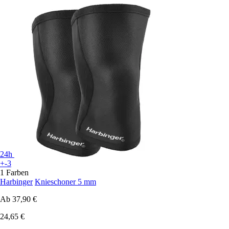
24h
+-3
1 Farben
Harbinger
Knieschoner 5 mm
Ab
37,90 €
24,65 €