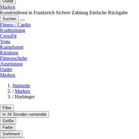
Outlet
Marken
Kundendienst in Frankreich
Sichere Zahlung
Einfache Rückgabe
Suchen
Fitness / Cardio
Krafttraining
CrossFit
Yoga
Kampfsport
Kleidung
Fitnessschuhe
Ausrüstung
Outlet
Marken
Startseite
/
Marken
/
Harbinger
Filter
In 24 Stunden versendet
Größe
Farbe
Sortiment