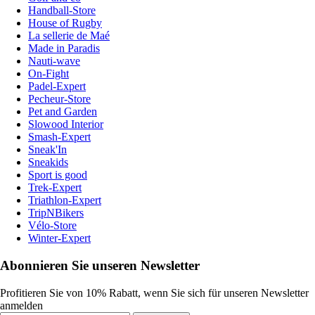
Handball-Store
House of Rugby
La sellerie de Maé
Made in Paradis
Nauti-wave
On-Fight
Padel-Expert
Pecheur-Store
Pet and Garden
Slowood Interior
Smash-Expert
Sneak'In
Sneakids
Sport is good
Trek-Expert
Triathlon-Expert
TripNBikers
Vélo-Store
Winter-Expert
Abonnieren Sie unseren Newsletter
Profitieren Sie von 10% Rabatt, wenn Sie sich für unseren Newsletter
anmelden