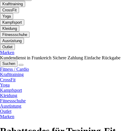
Krafttraining
CrossFit
Yoga
Kampfsport
Kleidung
Fitnessschuhe
Ausrüstung
Outlet
Marken
Kundendienst in Frankreich
Sichere Zahlung
Einfache Rückgabe
Suchen
Fitness / Cardio
Krafttraining
CrossFit
Yoga
Kampfsport
Kleidung
Fitnessschuhe
Ausrüstung
Outlet
Marken
Rabattcodes für Training-Fit