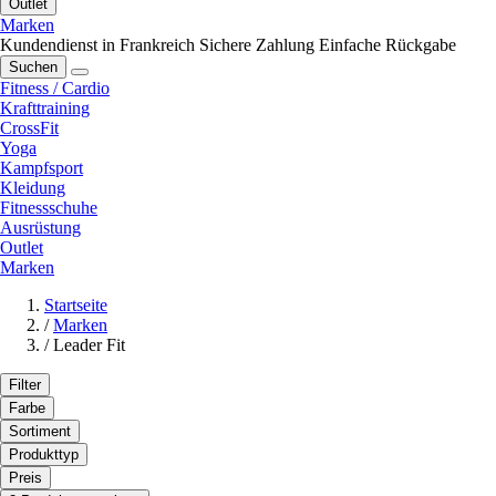
Outlet
Marken
Kundendienst in Frankreich
Sichere Zahlung
Einfache Rückgabe
Suchen
Fitness / Cardio
Krafttraining
CrossFit
Yoga
Kampfsport
Kleidung
Fitnessschuhe
Ausrüstung
Outlet
Marken
Startseite
/
Marken
/
Leader Fit
Filter
Farbe
Sortiment
Produkttyp
Preis