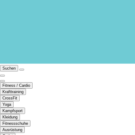
Suchen
Fitness / Cardio
Krafttraining
CrossFit
Yoga
Kampfsport
Kleidung
Fitnessschuhe
Ausrüstung