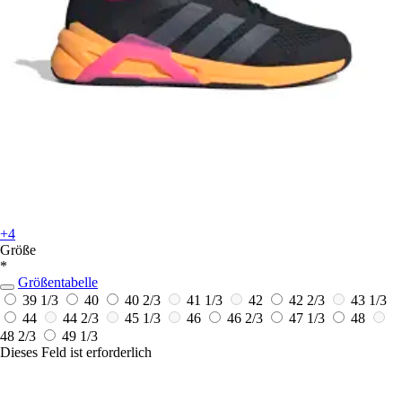
+4
Größe
*
Größentabelle
39 1/3
40
40 2/3
41 1/3
42
42 2/3
43 1/3
44
44 2/3
45 1/3
46
46 2/3
47 1/3
48
48 2/3
49 1/3
Dieses Feld ist erforderlich