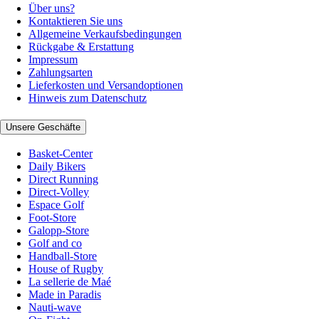
Über uns?
Kontaktieren Sie uns
Allgemeine Verkaufsbedingungen
Rückgabe & Erstattung
Impressum
Zahlungsarten
Lieferkosten und Versandoptionen
Hinweis zum Datenschutz
Unsere Geschäfte
Basket-Center
Daily Bikers
Direct Running
Direct-Volley
Espace Golf
Foot-Store
Galopp-Store
Golf and co
Handball-Store
House of Rugby
La sellerie de Maé
Made in Paradis
Nauti-wave