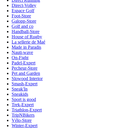
Direct Running
Direct-Volley
Espace Golf
Foot-Store
Galopp-Store
Golf and co
Handball-Store
House of Rugby
La sellerie de Maé
Made in Paradis
Nauti-wave
On-Fight
Padel-Expert
Pecheur-Store
Pet and Garden
Slowood Interior
Smash-Expert
Sneak'In
Sneakids
Sport is good
Trek-Expert
Triathlon-Expert
TripNBikers
Vélo-Store
Winter-Expert