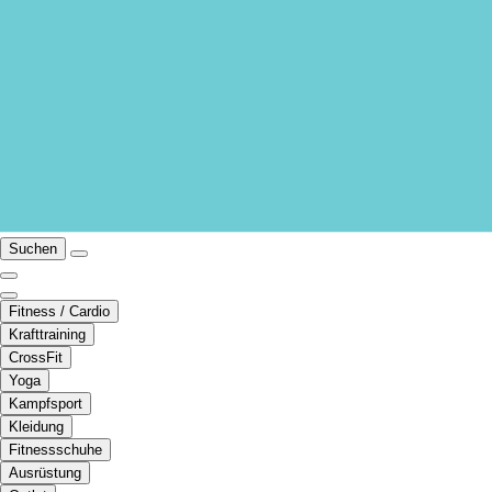
Suchen
Fitness / Cardio
Krafttraining
CrossFit
Yoga
Kampfsport
Kleidung
Fitnessschuhe
Ausrüstung