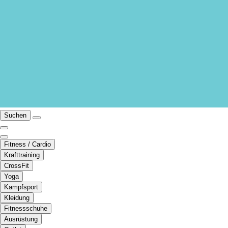
Suchen
Fitness / Cardio
Krafttraining
CrossFit
Yoga
Kampfsport
Kleidung
Fitnessschuhe
Ausrüstung