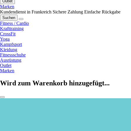
Outlet
Marken
Kundendienst in Frankreich
Sichere Zahlung
Einfache Rückgabe
Suchen
Fitness / Cardio
Krafttraining
CrossFit
Yoga
Kampfsport
Kleidung
Fitnessschuhe
Ausrüstung
Outlet
Marken
Wird zum Warenkorb hinzugefügt...