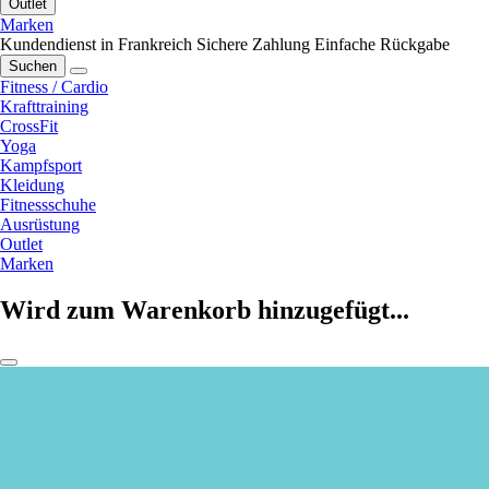
Outlet
Marken
Kundendienst in Frankreich
Sichere Zahlung
Einfache Rückgabe
Suchen
Fitness / Cardio
Krafttraining
CrossFit
Yoga
Kampfsport
Kleidung
Fitnessschuhe
Ausrüstung
Outlet
Marken
Wird zum Warenkorb hinzugefügt...