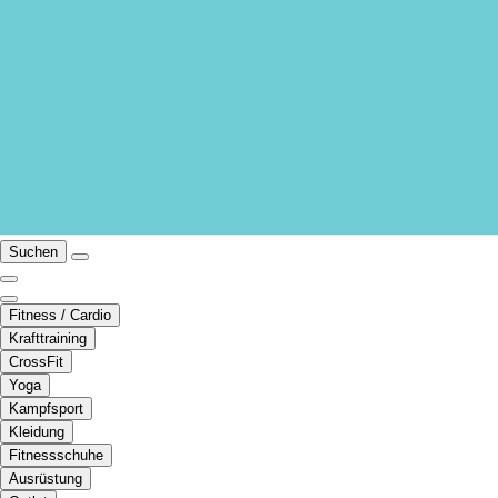
Suchen
Fitness / Cardio
Krafttraining
CrossFit
Yoga
Kampfsport
Kleidung
Fitnessschuhe
Ausrüstung