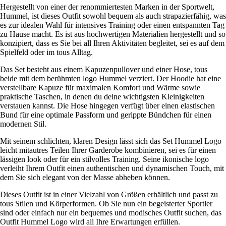
Hergestellt von einer der renommiertesten Marken in der Sportwelt,
Hummel, ist dieses Outfit sowohl bequem als auch strapazierfähig, was
es zur idealen Wahl für intensives Training oder einen entspannten Tag
zu Hause macht. Es ist aus hochwertigen Materialien hergestellt und so
konzipiert, dass es Sie bei all Ihren Aktivitäten begleitet, sei es auf dem
Spielfeld oder im tous Alltag.
Das Set besteht aus einem Kapuzenpullover und einer Hose, tous
beide mit dem berühmten logo Hummel verziert. Der Hoodie hat eine
verstellbare Kapuze für maximalen Komfort und Wärme sowie
praktische Taschen, in denen du deine wichtigsten Kleinigkeiten
verstauen kannst. Die Hose hingegen verfügt über einen elastischen
Bund für eine optimale Passform und gerippte Bündchen für einen
modernen Stil.
Mit seinem schlichten, klaren Design lässt sich das Set Hummel Logo
leicht mitautres Teilen Ihrer Garderobe kombinieren, sei es für einen
lässigen look oder für ein stilvolles Training. Seine ikonische logo
verleiht Ihrem Outfit einen authentischen und dynamischen Touch, mit
dem Sie sich elegant von der Masse abheben können.
Dieses Outfit ist in einer Vielzahl von Größen erhältlich und passt zu
tous Stilen und Körperformen. Ob Sie nun ein begeisterter Sportler
sind oder einfach nur ein bequemes und modisches Outfit suchen, das
Outfit Hummel Logo wird all Ihre Erwartungen erfüllen.