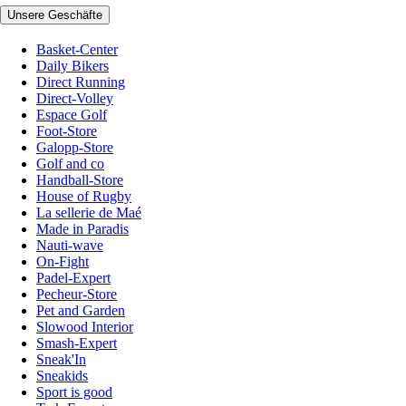
Unsere Geschäfte
Basket-Center
Daily Bikers
Direct Running
Direct-Volley
Espace Golf
Foot-Store
Galopp-Store
Golf and co
Handball-Store
House of Rugby
La sellerie de Maé
Made in Paradis
Nauti-wave
On-Fight
Padel-Expert
Pecheur-Store
Pet and Garden
Slowood Interior
Smash-Expert
Sneak'In
Sneakids
Sport is good