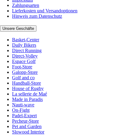
Zahlungsarten
Lieferkosten und Versandoptionen
Hinweis zum Datenschutz
Unsere Geschäfte
Basket-Center
Daily Bikers
Direct Running
Direct-Volley
Espace Golf
Foot-Store
Galopp-Store
Golf and co
Handball-Store
House of Rugby
La sellerie de Maé
Made in Paradis
Nauti-wave
On-Fight
Padel-Expert
Pecheur-Store
Pet and Garden
Slowood Interior