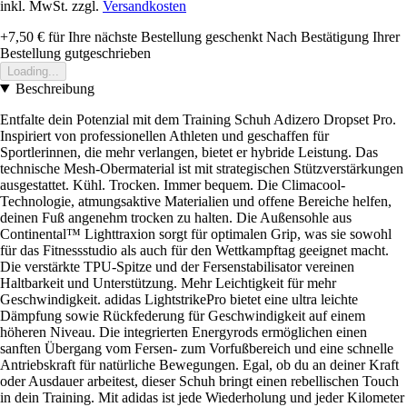
inkl. MwSt. zzgl.
Versandkosten
+7,50 €
für Ihre nächste Bestellung geschenkt
Nach Bestätigung Ihrer
Bestellung gutgeschrieben
Loading...
Beschreibung
Entfalte dein Potenzial mit dem Training Schuh Adizero Dropset Pro.
Inspiriert von professionellen Athleten und geschaffen für
Sportlerinnen, die mehr verlangen, bietet er hybride Leistung. Das
technische Mesh-Obermaterial ist mit strategischen Stützverstärkungen
ausgestattet. Kühl. Trocken. Immer bequem. Die Climacool-
Technologie, atmungsaktive Materialien und offene Bereiche helfen,
deinen Fuß angenehm trocken zu halten. Die Außensohle aus
Continental™ Lighttraxion sorgt für optimalen Grip, was sie sowohl
für das Fitnessstudio als auch für den Wettkampftag geeignet macht.
Die verstärkte TPU-Spitze und der Fersenstabilisator vereinen
Haltbarkeit und Unterstützung. Mehr Leichtigkeit für mehr
Geschwindigkeit. adidas LightstrikePro bietet eine ultra leichte
Dämpfung sowie Rückfederung für Geschwindigkeit auf einem
höheren Niveau. Die integrierten Energyrods ermöglichen einen
sanften Übergang vom Fersen- zum Vorfußbereich und eine schnelle
Antriebskraft für natürliche Bewegungen. Egal, ob du an deiner Kraft
oder Ausdauer arbeitest, dieser Schuh bringt einen rebellischen Touch
in dein Training. Mit adidas ist jede Wiederholung und jeder Kilometer