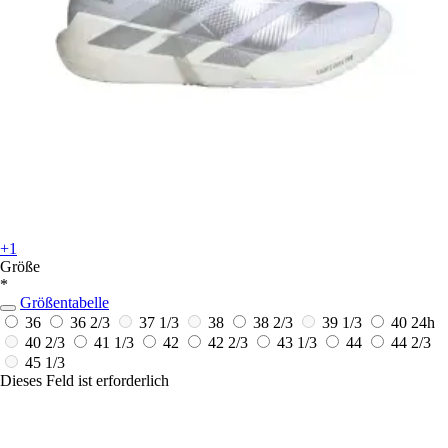
+1
Größe
*
Größentabelle
36
36 2/3
37 1/3
38
38 2/3
39 1/3
40
24h
40 2/3
41 1/3
42
42 2/3
43 1/3
44
44 2/3
45 1/3
Dieses Feld ist erforderlich