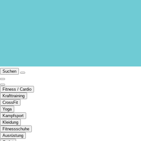
Suchen
Fitness / Cardio
Krafttraining
CrossFit
Yoga
Kampfsport
Kleidung
Fitnessschuhe
Ausrüstung