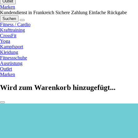
Outlet
Marken
Kundendienst in Frankreich
Sichere Zahlung
Einfache Rückgabe
Suchen
Fitness / Cardio
Krafttraining
CrossFit
Yoga
Kampfsport
Kleidung
Fitnessschuhe
Ausrüstung
Outlet
Marken
Wird zum Warenkorb hinzugefügt...