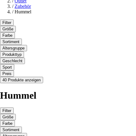
/
Outlet
/
Zubehör
/
Hummel
Filter
Größe
Farbe
Sortiment
Altersgruppe
Produkttyp
Geschlecht
Sport
Preis
40 Produkte anzeigen
Hummel
Filter
Größe
Farbe
Sortiment