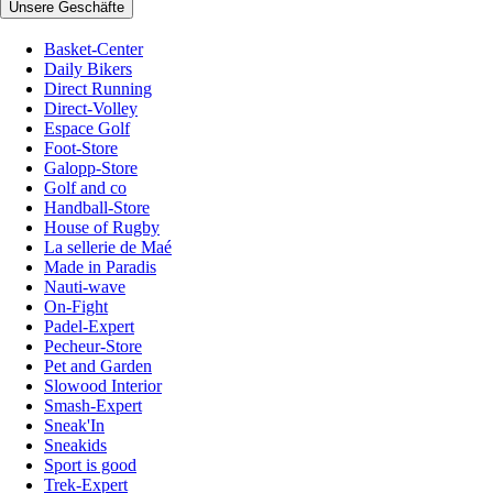
Unsere Geschäfte
Basket-Center
Daily Bikers
Direct Running
Direct-Volley
Espace Golf
Foot-Store
Galopp-Store
Golf and co
Handball-Store
House of Rugby
La sellerie de Maé
Made in Paradis
Nauti-wave
On-Fight
Padel-Expert
Pecheur-Store
Pet and Garden
Slowood Interior
Smash-Expert
Sneak'In
Sneakids
Sport is good
Trek-Expert