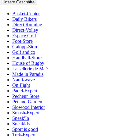
Unsere Geschäfte
Basket-Center
Daily Bikers
Direct Running
Direct-Volley
Espace Golf
Foot-Store
Galopp-Store
Golf and co
Handball-Store
House of Rugby
La sellerie de Maé
Made in Paradis
Nauti-wave
On-Fight
Padel-Expert
Pecheur-Store
Pet and Garden
Slowood Interior
Smash-Expert
Sneak'In
Sneakids
Sport is good
Trek-Expert