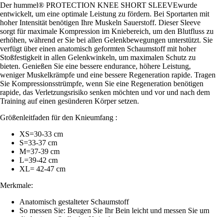
Der hummel® PROTECTION KNEE SHORT SLEEVEwurde
entwickelt, um eine optimale Leistung zu fördern. Bei Sportarten mit
hoher Intensität benötigen Ihre Muskeln Sauerstoff. Dieser Sleeve
sorgt für maximale Kompression im Kniebereich, um den Blutfluss zu
erhöhen, während er Sie bei allen Gelenkbewegungen unterstützt. Sie
verfügt über einen anatomisch geformten Schaumstoff mit hoher
Stoßfestigkeit in allen Gelenkwinkeln, um maximalen Schutz zu
bieten. Genießen Sie eine bessere endurance, höhere Leistung,
weniger Muskelkrämpfe und eine bessere Regeneration rapide. Tragen
Sie Kompressionsstrümpfe, wenn Sie eine Regeneration benötigen
rapide, das Verletzungsrisiko senken möchten und vor und nach dem
Training auf einen gesünderen Körper setzen.
Größenleitfaden für den Knieumfang :
XS=30-33 cm
S=33-37 cm
M=37-39 cm
L=39-42 cm
XL= 42-47 cm
Merkmale:
Anatomisch gestalteter Schaumstoff
So messen Sie: Beugen Sie Ihr Bein leicht und messen Sie um