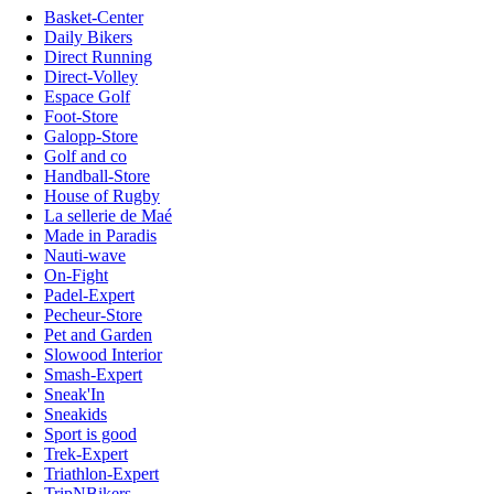
Basket-Center
Daily Bikers
Direct Running
Direct-Volley
Espace Golf
Foot-Store
Galopp-Store
Golf and co
Handball-Store
House of Rugby
La sellerie de Maé
Made in Paradis
Nauti-wave
On-Fight
Padel-Expert
Pecheur-Store
Pet and Garden
Slowood Interior
Smash-Expert
Sneak'In
Sneakids
Sport is good
Trek-Expert
Triathlon-Expert
TripNBikers