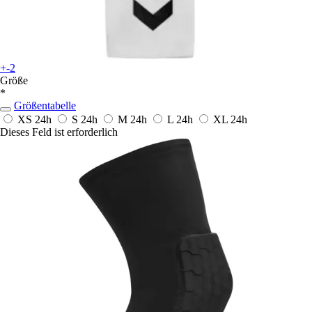
+-2
Größe
*
Größentabelle
XS
24h
S
24h
M
24h
L
24h
XL
24h
Dieses Feld ist erforderlich