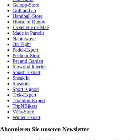
Galopp-Store
Golf and co
Handball-Store
House of Rugby
La sellerie de Maé
Made in Paradis
Nauti-wave
On-Fight
Padel-Expert
Pecheur-Store
Pet and Garden
Slowood Interior
Smash-Expert
Sneak'In
Sneakids
Sport is good
Trek-Expert
Triathlon-Expert
TripNBikers
Vélo-Store
Winter-Expert
Abonnieren Sie unseren Newsletter