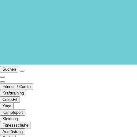
Suchen
Fitness / Cardio
Krafttraining
CrossFit
Yoga
Kampfsport
Kleidung
Fitnessschuhe
Ausrüstung