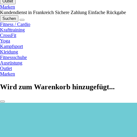
Outlet
Marken
Kundendienst in Frankreich
Sichere Zahlung
Einfache Rückgabe
Suchen
Fitness / Cardio
Krafttraining
CrossFit
Yoga
Kampfsport
Kleidung
Fitnessschuhe
Ausrüstung
Outlet
Marken
Wird zum Warenkorb hinzugefügt...