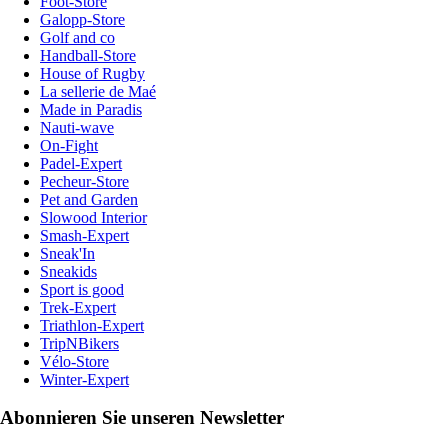
Foot-Store
Galopp-Store
Golf and co
Handball-Store
House of Rugby
La sellerie de Maé
Made in Paradis
Nauti-wave
On-Fight
Padel-Expert
Pecheur-Store
Pet and Garden
Slowood Interior
Smash-Expert
Sneak'In
Sneakids
Sport is good
Trek-Expert
Triathlon-Expert
TripNBikers
Vélo-Store
Winter-Expert
Abonnieren Sie unseren Newsletter