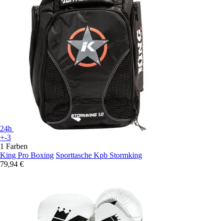
24h
+-3
1 Farben
King Pro Boxing
Sporttasche Kpb Stormking
79,94 €