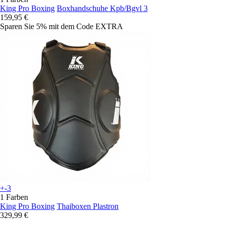
King Pro Boxing
Boxhandschuhe Kpb/Bgvl 3
159,95 €
Sparen Sie 5%
mit dem Code
EXTRA
+-3
1 Farben
King Pro Boxing
Thaiboxen Plastron
329,99 €