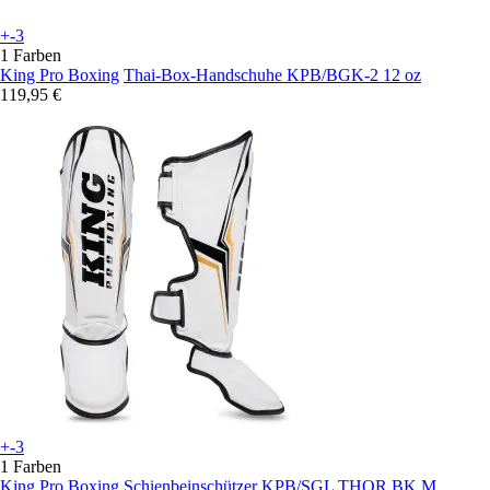
+-3
1 Farben
King Pro Boxing
Thai-Box-Handschuhe KPB/BGK-2 12 oz
119,95 €
+-3
1 Farben
King Pro Boxing
Schienbeinschützer KPB/SGL THOR BK M