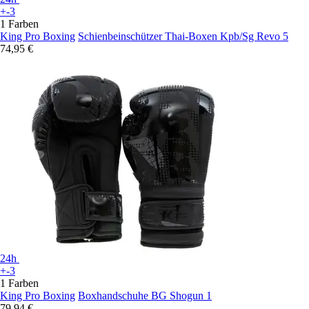
+-3
1 Farben
King Pro Boxing
Schienbeinschützer Thai-Boxen Kpb/Sg Revo 5
74,95 €
24h
+-3
1 Farben
King Pro Boxing
Boxhandschuhe BG Shogun 1
79,94 €