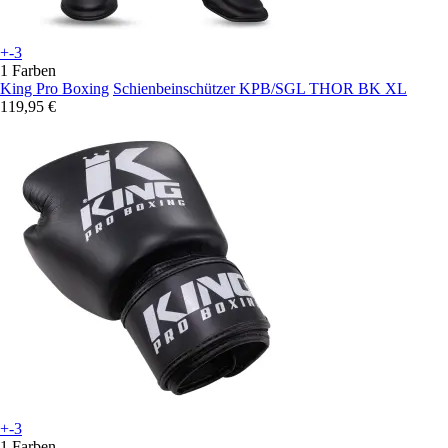
+-3
1 Farben
King Pro Boxing
Schienbeinschützer KPB/SGL THOR BK XL
119,95 €
+-3
1 Farben