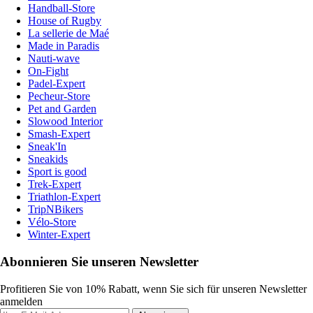
Handball-Store
House of Rugby
La sellerie de Maé
Made in Paradis
Nauti-wave
On-Fight
Padel-Expert
Pecheur-Store
Pet and Garden
Slowood Interior
Smash-Expert
Sneak'In
Sneakids
Sport is good
Trek-Expert
Triathlon-Expert
TripNBikers
Vélo-Store
Winter-Expert
Abonnieren Sie unseren Newsletter
Profitieren Sie von 10% Rabatt, wenn Sie sich für unseren Newsletter
anmelden