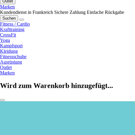
Outlet
Marken
Kundendienst in Frankreich
Sichere Zahlung
Einfache Rückgabe
Suchen
Fitness / Cardio
Krafttraining
CrossFit
Yoga
Kampfsport
Kleidung
Fitnessschuhe
Ausrüstung
Outlet
Marken
Wird zum Warenkorb hinzugefügt...