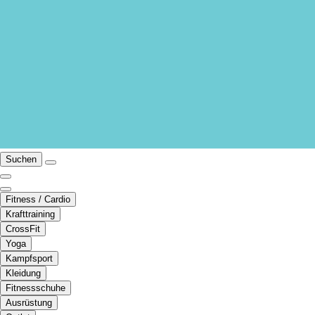
Suchen
Fitness / Cardio
Krafttraining
CrossFit
Yoga
Kampfsport
Kleidung
Fitnessschuhe
Ausrüstung