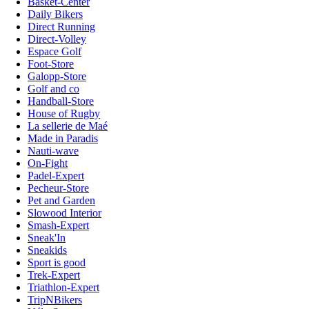
Basket-Center
Daily Bikers
Direct Running
Direct-Volley
Espace Golf
Foot-Store
Galopp-Store
Golf and co
Handball-Store
House of Rugby
La sellerie de Maé
Made in Paradis
Nauti-wave
On-Fight
Padel-Expert
Pecheur-Store
Pet and Garden
Slowood Interior
Smash-Expert
Sneak'In
Sneakids
Sport is good
Trek-Expert
Triathlon-Expert
TripNBikers