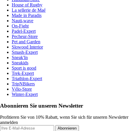
House of Rugby
La sellerie de Maé
Made in Paradis
Nauti-wave
On-Fight
Padel-Expert
Pecheur-Store
Pet and Garden
Slowood Interior
Smash-Expert
Sneak'In
Sneakids
Sport is good
Trek-Expert
Triathlon-Expert
TripNBikers
Vélo-Store
Winter-Expert
Abonnieren Sie unseren Newsletter
Profitieren Sie von 10% Rabatt, wenn Sie sich für unseren Newsletter
anmelden
Abonnieren