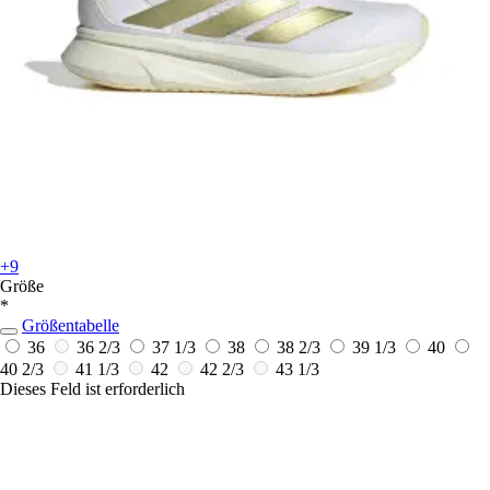
+9
Größe
*
Größentabelle
36
36 2/3
37 1/3
38
38 2/3
39 1/3
40
40 2/3
41 1/3
42
42 2/3
43 1/3
Dieses Feld ist erforderlich