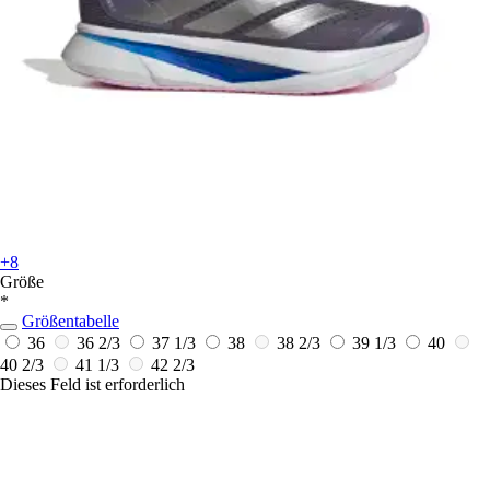
+8
Größe
*
Größentabelle
36
36 2/3
37 1/3
38
38 2/3
39 1/3
40
40 2/3
41 1/3
42 2/3
Dieses Feld ist erforderlich