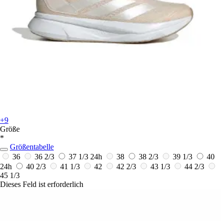
+9
Größe
*
Größentabelle
36
36 2/3
37 1/3
24h
38
38 2/3
39 1/3
40
24h
40 2/3
41 1/3
42
42 2/3
43 1/3
44 2/3
45 1/3
Dieses Feld ist erforderlich