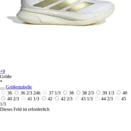
+9
Größe
*
Größentabelle
36
36 2/3
24h
37 1/3
38
38 2/3
39 1/3
40
40 2/3
41 1/3
42
42 2/3
43 1/3
44 2/3
45
1/3
Dieses Feld ist erforderlich