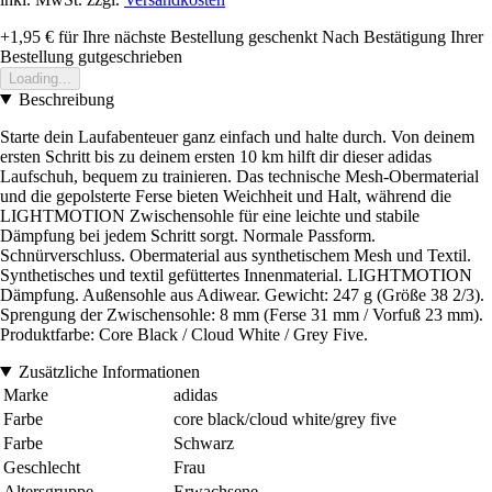
+1,95 €
für Ihre nächste Bestellung geschenkt
Nach Bestätigung Ihrer
Bestellung gutgeschrieben
Loading...
Beschreibung
Starte dein Laufabenteuer ganz einfach und halte durch. Von deinem
ersten Schritt bis zu deinem ersten 10 km hilft dir dieser adidas
Laufschuh, bequem zu trainieren. Das technische Mesh-Obermaterial
und die gepolsterte Ferse bieten Weichheit und Halt, während die
LIGHTMOTION Zwischensohle für eine leichte und stabile
Dämpfung bei jedem Schritt sorgt. Normale Passform.
Schnürverschluss. Obermaterial aus synthetischem Mesh und Textil.
Synthetisches und textil gefüttertes Innenmaterial. LIGHTMOTION
Dämpfung. Außensohle aus Adiwear. Gewicht: 247 g (Größe 38 2/3).
Sprengung der Zwischensohle: 8 mm (Ferse 31 mm / Vorfuß 23 mm).
Produktfarbe: Core Black / Cloud White / Grey Five.
Zusätzliche Informationen
Marke
adidas
Farbe
core black/cloud white/grey five
Farbe
Schwarz
Geschlecht
Frau
Altersgruppe
Erwachsene