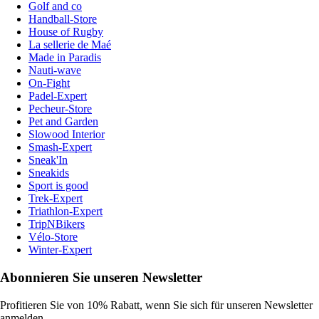
Golf and co
Handball-Store
House of Rugby
La sellerie de Maé
Made in Paradis
Nauti-wave
On-Fight
Padel-Expert
Pecheur-Store
Pet and Garden
Slowood Interior
Smash-Expert
Sneak'In
Sneakids
Sport is good
Trek-Expert
Triathlon-Expert
TripNBikers
Vélo-Store
Winter-Expert
Abonnieren Sie unseren Newsletter
Profitieren Sie von 10% Rabatt, wenn Sie sich für unseren Newsletter
anmelden