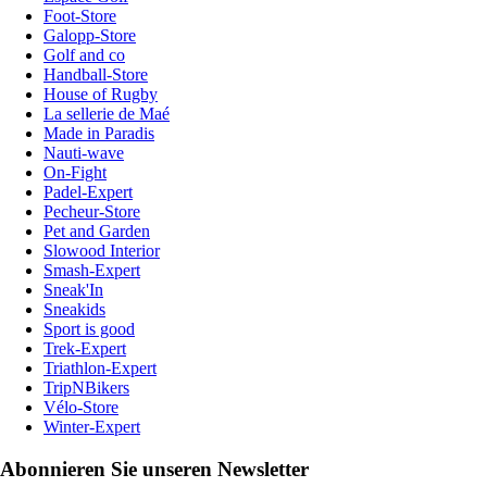
Foot-Store
Galopp-Store
Golf and co
Handball-Store
House of Rugby
La sellerie de Maé
Made in Paradis
Nauti-wave
On-Fight
Padel-Expert
Pecheur-Store
Pet and Garden
Slowood Interior
Smash-Expert
Sneak'In
Sneakids
Sport is good
Trek-Expert
Triathlon-Expert
TripNBikers
Vélo-Store
Winter-Expert
Abonnieren Sie unseren Newsletter