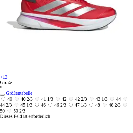
+13
Größe
*
Größentabelle
40
40 2/3
41 1/3
42
42 2/3
43 1/3
44
44 2/3
45 1/3
46
46 2/3
47 1/3
48
48 2/3
50
50 2/3
Dieses Feld ist erforderlich