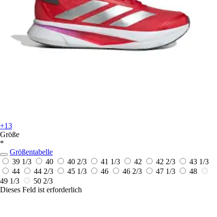
+13
Größe
*
Größentabelle
39 1/3
40
40 2/3
41 1/3
42
42 2/3
43 1/3
44
44 2/3
45 1/3
46
46 2/3
47 1/3
48
49 1/3
50 2/3
Dieses Feld ist erforderlich