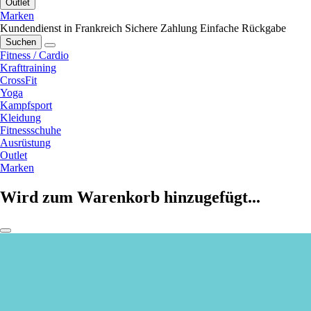
Outlet
Marken
Kundendienst in Frankreich
Sichere Zahlung
Einfache Rückgabe
Suchen
Fitness / Cardio
Krafttraining
CrossFit
Yoga
Kampfsport
Kleidung
Fitnessschuhe
Ausrüstung
Outlet
Marken
Wird zum Warenkorb hinzugefügt...