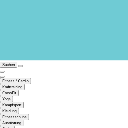
Suchen
Fitness / Cardio
Krafttraining
CrossFit
Yoga
Kampfsport
Kleidung
Fitnessschuhe
Ausrüstung