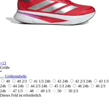
+13
Größe
*
Größentabelle
40
40 2/3
41 1/3
24h
42
24h
42 2/3
24h
43 1/3
24h
44
24h
44 2/3
24h
45 1/3
24h
46
24h
46 2/3
24h
47 1/3
48
49 1/3
50
50 2/3
Dieses Feld ist erforderlich