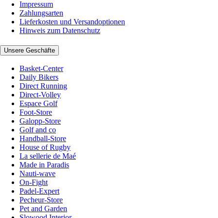
Impressum
Zahlungsarten
Lieferkosten und Versandoptionen
Hinweis zum Datenschutz
Unsere Geschäfte
Basket-Center
Daily Bikers
Direct Running
Direct-Volley
Espace Golf
Foot-Store
Galopp-Store
Golf and co
Handball-Store
House of Rugby
La sellerie de Maé
Made in Paradis
Nauti-wave
On-Fight
Padel-Expert
Pecheur-Store
Pet and Garden
Slowood Interior