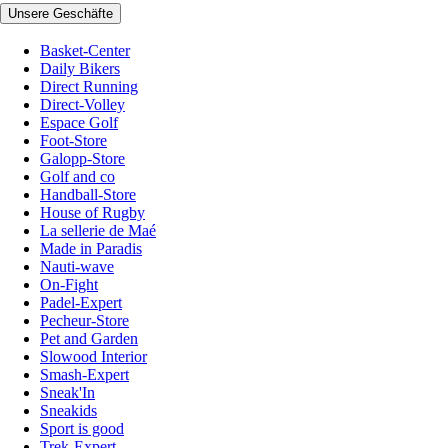
Unsere Geschäfte
Basket-Center
Daily Bikers
Direct Running
Direct-Volley
Espace Golf
Foot-Store
Galopp-Store
Golf and co
Handball-Store
House of Rugby
La sellerie de Maé
Made in Paradis
Nauti-wave
On-Fight
Padel-Expert
Pecheur-Store
Pet and Garden
Slowood Interior
Smash-Expert
Sneak'In
Sneakids
Sport is good
Trek-Expert