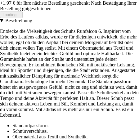
+1,97 €
für Ihre nächste Bestellung geschenkt
Nach Bestätigung Ihrer
Bestellung gutgeschrieben
Loading...
Beschreibung
Entdecke die Vielseitigkeit des Schuhs Runfalcon 6. Inspiriert vom
Erbe des Laufens adidas, wurde er für diejenigen entwickelt, die mehr
wollen, egal ob du den Asphalt bei deinem Morgenlauf betrittst oder
dich einem vollen Tag stellst. Mit einem Obermaterial aus Textil und
Synthetik bietet er ein leichtes Gefühl und optimale Haltbarkeit. Die
Gummisohle haftet an der Straße und unterstützt jede deiner
Bewegungen. Er kombiniert ikonischen Stil mit praktischer Leistung,
ideal für Sportler und diejenigen, die die Stadt erkunden. Ausgestattet
mit zusätzlicher Dämpfung für maximale Weichheit sorgt die
Cloudfoam-Technologie für mehr Dynamik. Die Standardpassform
bietet ein ausgewogenes Gefühl, nicht zu eng und nicht zu weit, damit
du dich mit Vertrauen bewegen kannst. Passe die Schnürsenkel an dein
Tempo und deine Aktivität für perfekten Halt an. Dieser Schuh passt
sich deinem aktiven Leben mit Stil, Komfort und Leistung an, damit
du vorankommst. Mit adidas ist es mehr als nur ein Schuh. Es ist ein
Lebensstil.
Standardpassform.
Schnürverschluss.
Obermaterial aus Textil und Synthetik.