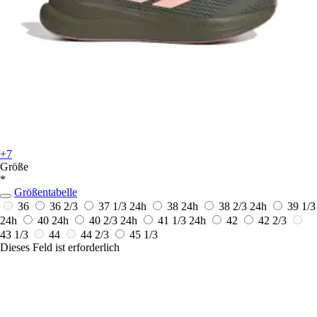
+7
Größe
*
Größentabelle
36
36 2/3
37 1/3
24h
38
24h
38 2/3
24h
39 1/3
24h
40
24h
40 2/3
24h
41 1/3
24h
42
42 2/3
43 1/3
44
44 2/3
45 1/3
Dieses Feld ist erforderlich