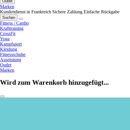
Outlet
Marken
Kundendienst in Frankreich
Sichere Zahlung
Einfache Rückgabe
Suchen
Fitness / Cardio
Krafttraining
CrossFit
Yoga
Kampfsport
Kleidung
Fitnessschuhe
Ausrüstung
Outlet
Marken
Wird zum Warenkorb hinzugefügt...