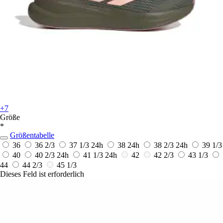
+7
Größe
*
Größentabelle
36
36 2/3
37 1/3
24h
38
24h
38 2/3
24h
39 1/3
40
40 2/3
24h
41 1/3
24h
42
42 2/3
43 1/3
44
44 2/3
45 1/3
Dieses Feld ist erforderlich