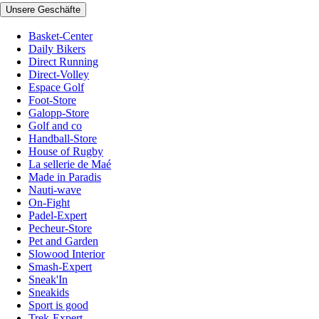
Unsere Geschäfte
Basket-Center
Daily Bikers
Direct Running
Direct-Volley
Espace Golf
Foot-Store
Galopp-Store
Golf and co
Handball-Store
House of Rugby
La sellerie de Maé
Made in Paradis
Nauti-wave
On-Fight
Padel-Expert
Pecheur-Store
Pet and Garden
Slowood Interior
Smash-Expert
Sneak'In
Sneakids
Sport is good
Trek-Expert