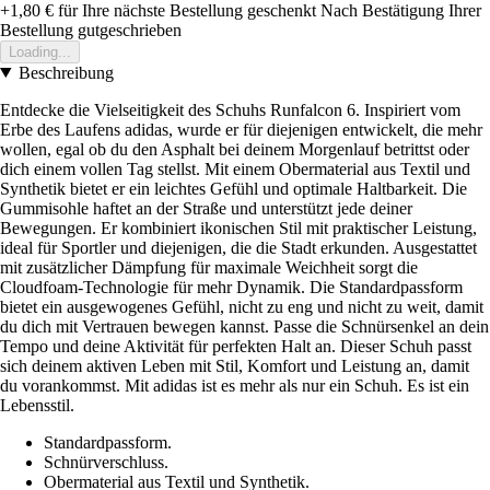
+1,80 €
für Ihre nächste Bestellung geschenkt
Nach Bestätigung Ihrer
Bestellung gutgeschrieben
Loading...
Beschreibung
Entdecke die Vielseitigkeit des Schuhs Runfalcon 6. Inspiriert vom
Erbe des Laufens adidas, wurde er für diejenigen entwickelt, die mehr
wollen, egal ob du den Asphalt bei deinem Morgenlauf betrittst oder
dich einem vollen Tag stellst. Mit einem Obermaterial aus Textil und
Synthetik bietet er ein leichtes Gefühl und optimale Haltbarkeit. Die
Gummisohle haftet an der Straße und unterstützt jede deiner
Bewegungen. Er kombiniert ikonischen Stil mit praktischer Leistung,
ideal für Sportler und diejenigen, die die Stadt erkunden. Ausgestattet
mit zusätzlicher Dämpfung für maximale Weichheit sorgt die
Cloudfoam-Technologie für mehr Dynamik. Die Standardpassform
bietet ein ausgewogenes Gefühl, nicht zu eng und nicht zu weit, damit
du dich mit Vertrauen bewegen kannst. Passe die Schnürsenkel an dein
Tempo und deine Aktivität für perfekten Halt an. Dieser Schuh passt
sich deinem aktiven Leben mit Stil, Komfort und Leistung an, damit
du vorankommst. Mit adidas ist es mehr als nur ein Schuh. Es ist ein
Lebensstil.
Standardpassform.
Schnürverschluss.
Obermaterial aus Textil und Synthetik.