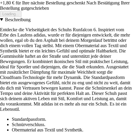
+1,80 €
für Ihre nächste Bestellung geschenkt
Nach Bestätigung Ihrer
Bestellung gutgeschrieben
Loading...
Beschreibung
Entdecke die Vielseitigkeit des Schuhs Runfalcon 6. Inspiriert vom
Erbe des Laufens adidas, wurde er für diejenigen entwickelt, die mehr
wollen, egal ob du den Asphalt bei deinem Morgenlauf betrittst oder
dich einem vollen Tag stellst. Mit einem Obermaterial aus Textil und
Synthetik bietet er ein leichtes Gefühl und optimale Haltbarkeit. Die
Gummisohle haftet an der Straße und unterstützt jede deiner
Bewegungen. Er kombiniert ikonischen Stil mit praktischer Leistung,
ideal für Sportler und diejenigen, die die Stadt erkunden. Ausgestattet
mit zusätzlicher Dämpfung für maximale Weichheit sorgt die
Cloudfoam-Technologie für mehr Dynamik. Die Standardpassform
bietet ein ausgewogenes Gefühl, nicht zu eng und nicht zu weit, damit
du dich mit Vertrauen bewegen kannst. Passe die Schnürsenkel an dein
Tempo und deine Aktivität für perfekten Halt an. Dieser Schuh passt
sich deinem aktiven Leben mit Stil, Komfort und Leistung an, damit
du vorankommst. Mit adidas ist es mehr als nur ein Schuh. Es ist ein
Lebensstil.
Standardpassform.
Schnürverschluss.
Obermaterial aus Textil und Synthetik.