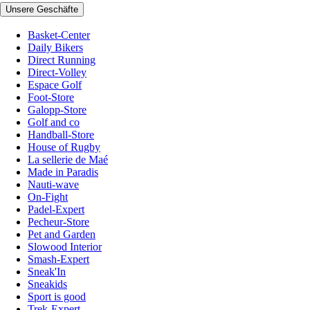
Unsere Geschäfte
Basket-Center
Daily Bikers
Direct Running
Direct-Volley
Espace Golf
Foot-Store
Galopp-Store
Golf and co
Handball-Store
House of Rugby
La sellerie de Maé
Made in Paradis
Nauti-wave
On-Fight
Padel-Expert
Pecheur-Store
Pet and Garden
Slowood Interior
Smash-Expert
Sneak'In
Sneakids
Sport is good
Trek-Expert