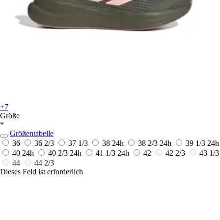
+7
Größe
*
Größentabelle
36
36 2/3
37 1/3
38
24h
38 2/3
24h
39 1/3
24h
40
24h
40 2/3
24h
41 1/3
24h
42
42 2/3
43 1/3
44
44 2/3
Dieses Feld ist erforderlich