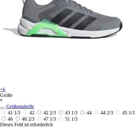
+6
Größe
*
Größentabelle
41 1/3
42
42 2/3
43 1/3
44
44 2/3
45 1/3
46
46 2/3
47 1/3
51 1/3
Dieses Feld ist erforderlich