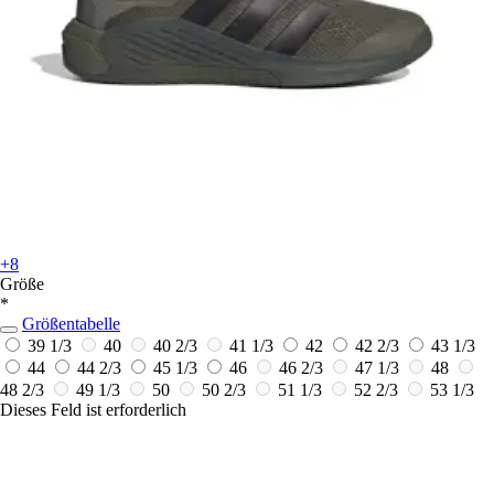
+8
Größe
*
Größentabelle
39 1/3
40
40 2/3
41 1/3
42
42 2/3
43 1/3
44
44 2/3
45 1/3
46
46 2/3
47 1/3
48
48 2/3
49 1/3
50
50 2/3
51 1/3
52 2/3
53 1/3
Dieses Feld ist erforderlich