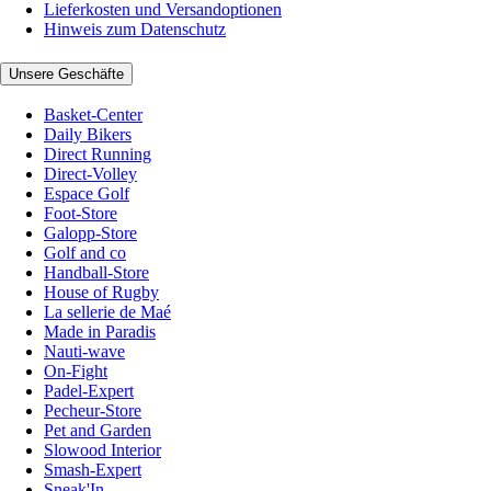
Lieferkosten und Versandoptionen
Hinweis zum Datenschutz
Unsere Geschäfte
Basket-Center
Daily Bikers
Direct Running
Direct-Volley
Espace Golf
Foot-Store
Galopp-Store
Golf and co
Handball-Store
House of Rugby
La sellerie de Maé
Made in Paradis
Nauti-wave
On-Fight
Padel-Expert
Pecheur-Store
Pet and Garden
Slowood Interior
Smash-Expert
Sneak'In