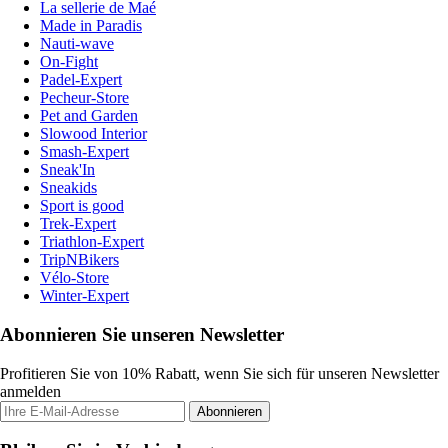
La sellerie de Maé
Made in Paradis
Nauti-wave
On-Fight
Padel-Expert
Pecheur-Store
Pet and Garden
Slowood Interior
Smash-Expert
Sneak'In
Sneakids
Sport is good
Trek-Expert
Triathlon-Expert
TripNBikers
Vélo-Store
Winter-Expert
Abonnieren Sie unseren Newsletter
Profitieren Sie von 10% Rabatt, wenn Sie sich für unseren Newsletter
anmelden
Abonnieren