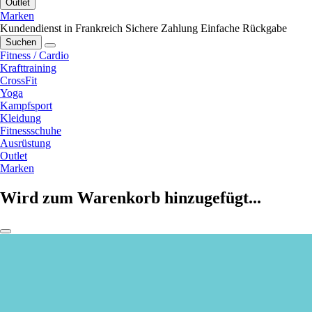
Outlet
Marken
Kundendienst in Frankreich
Sichere Zahlung
Einfache Rückgabe
Suchen
Fitness / Cardio
Krafttraining
CrossFit
Yoga
Kampfsport
Kleidung
Fitnessschuhe
Ausrüstung
Outlet
Marken
Wird zum Warenkorb hinzugefügt...