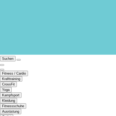
Suchen
Fitness / Cardio
Krafttraining
CrossFit
Yoga
Kampfsport
Kleidung
Fitnessschuhe
Ausrüstung