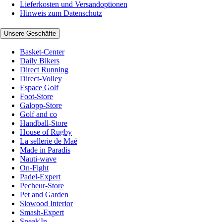
Lieferkosten und Versandoptionen
Hinweis zum Datenschutz
Unsere Geschäfte
Basket-Center
Daily Bikers
Direct Running
Direct-Volley
Espace Golf
Foot-Store
Galopp-Store
Golf and co
Handball-Store
House of Rugby
La sellerie de Maé
Made in Paradis
Nauti-wave
On-Fight
Padel-Expert
Pecheur-Store
Pet and Garden
Slowood Interior
Smash-Expert
Sneak'In