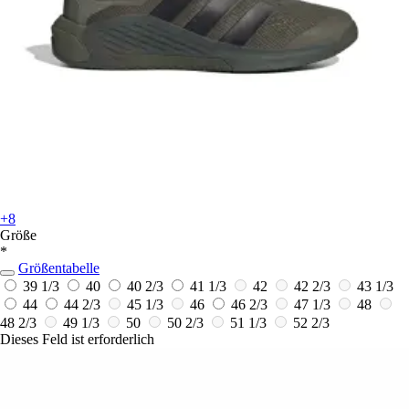
+8
Größe
*
Größentabelle
39 1/3
40
40 2/3
41 1/3
42
42 2/3
43 1/3
44
44 2/3
45 1/3
46
46 2/3
47 1/3
48
48 2/3
49 1/3
50
50 2/3
51 1/3
52 2/3
Dieses Feld ist erforderlich