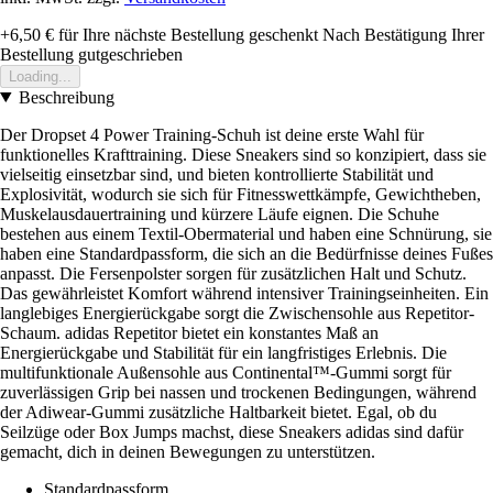
+6,50 €
für Ihre nächste Bestellung geschenkt
Nach Bestätigung Ihrer
Bestellung gutgeschrieben
Loading...
Beschreibung
Der Dropset 4 Power Training-Schuh ist deine erste Wahl für
funktionelles Krafttraining. Diese Sneakers sind so konzipiert, dass sie
vielseitig einsetzbar sind, und bieten kontrollierte Stabilität und
Explosivität, wodurch sie sich für Fitnesswettkämpfe, Gewichtheben,
Muskelausdauertraining und kürzere Läufe eignen. Die Schuhe
bestehen aus einem Textil-Obermaterial und haben eine Schnürung, sie
haben eine Standardpassform, die sich an die Bedürfnisse deines Fußes
anpasst. Die Fersenpolster sorgen für zusätzlichen Halt und Schutz.
Das gewährleistet Komfort während intensiver Trainingseinheiten. Ein
langlebiges Energierückgabe sorgt die Zwischensohle aus Repetitor-
Schaum. adidas Repetitor bietet ein konstantes Maß an
Energierückgabe und Stabilität für ein langfristiges Erlebnis. Die
multifunktionale Außensohle aus Continental™-Gummi sorgt für
zuverlässigen Grip bei nassen und trockenen Bedingungen, während
der Adiwear-Gummi zusätzliche Haltbarkeit bietet. Egal, ob du
Seilzüge oder Box Jumps machst, diese Sneakers adidas sind dafür
gemacht, dich in deinen Bewegungen zu unterstützen.
Standardpassform