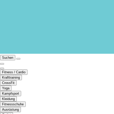
Suchen
Fitness / Cardio
Krafttraining
CrossFit
Yoga
Kampfsport
Kleidung
Fitnessschuhe
Ausrüstung