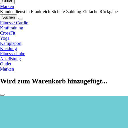
Outlet
Marken
Kundendienst in Frankreich
Sichere Zahlung
Einfache Rückgabe
Suchen
Fitness / Cardio
Krafttraining
CrossFit
Yoga
Kampfsport
Kleidung
Fitnessschuhe
Ausrüstung
Outlet
Marken
Wird zum Warenkorb hinzugefügt...