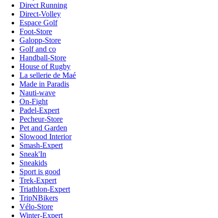
Direct Running
Direct-Volley
Espace Golf
Foot-Store
Galopp-Store
Golf and co
Handball-Store
House of Rugby
La sellerie de Maé
Made in Paradis
Nauti-wave
On-Fight
Padel-Expert
Pecheur-Store
Pet and Garden
Slowood Interior
Smash-Expert
Sneak'In
Sneakids
Sport is good
Trek-Expert
Triathlon-Expert
TripNBikers
Vélo-Store
Winter-Expert