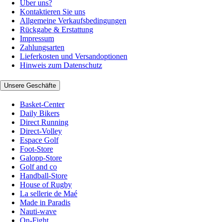
Über uns?
Kontaktieren Sie uns
Allgemeine Verkaufsbedingungen
Rückgabe & Erstattung
Impressum
Zahlungsarten
Lieferkosten und Versandoptionen
Hinweis zum Datenschutz
Unsere Geschäfte
Basket-Center
Daily Bikers
Direct Running
Direct-Volley
Espace Golf
Foot-Store
Galopp-Store
Golf and co
Handball-Store
House of Rugby
La sellerie de Maé
Made in Paradis
Nauti-wave
On-Fight