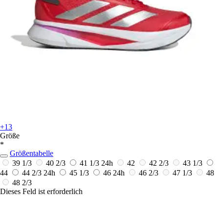
+13
Größe
*
Größentabelle
39 1/3
40 2/3
41 1/3
24h
42
42 2/3
43 1/3
44
44 2/3
24h
45 1/3
46
24h
46 2/3
47 1/3
48
48 2/3
Dieses Feld ist erforderlich