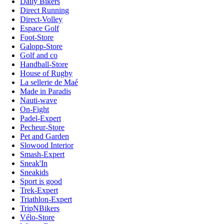
Daily Bikers
Direct Running
Direct-Volley
Espace Golf
Foot-Store
Galopp-Store
Golf and co
Handball-Store
House of Rugby
La sellerie de Maé
Made in Paradis
Nauti-wave
On-Fight
Padel-Expert
Pecheur-Store
Pet and Garden
Slowood Interior
Smash-Expert
Sneak'In
Sneakids
Sport is good
Trek-Expert
Triathlon-Expert
TripNBikers
Vélo-Store