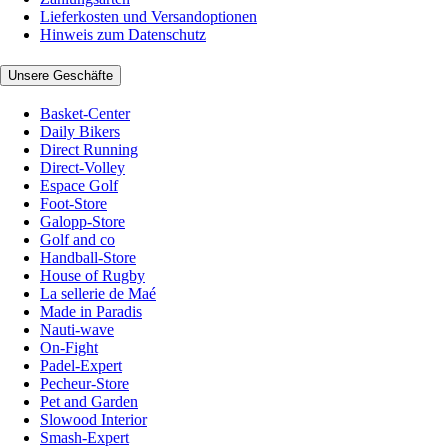
Lieferkosten und Versandoptionen
Hinweis zum Datenschutz
Unsere Geschäfte
Basket-Center
Daily Bikers
Direct Running
Direct-Volley
Espace Golf
Foot-Store
Galopp-Store
Golf and co
Handball-Store
House of Rugby
La sellerie de Maé
Made in Paradis
Nauti-wave
On-Fight
Padel-Expert
Pecheur-Store
Pet and Garden
Slowood Interior
Smash-Expert