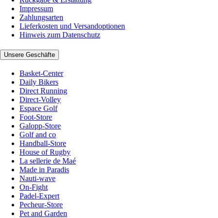
Impressum
Zahlungsarten
Lieferkosten und Versandoptionen
Hinweis zum Datenschutz
Unsere Geschäfte
Basket-Center
Daily Bikers
Direct Running
Direct-Volley
Espace Golf
Foot-Store
Galopp-Store
Golf and co
Handball-Store
House of Rugby
La sellerie de Maé
Made in Paradis
Nauti-wave
On-Fight
Padel-Expert
Pecheur-Store
Pet and Garden