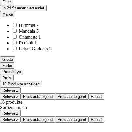
Filter
In 24 Stunden versendet
Marke
Hummel
7
Mandala
5
Onamaste
1
Reebok
1
Urban Goddess
2
Größe
Farbe
Produkttyp
Preis
16 Produkte anzeigen
Relevanz
Relevanz
Preis aufsteigend
Preis absteigend
Rabatt
16 produkte
Sortieren nach
Relevanz
Relevanz
Preis aufsteigend
Preis absteigend
Rabatt