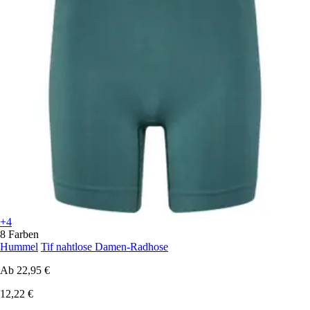
+4
8 Farben
Hummel
Tif nahtlose Damen-Radhose
Ab
22,95 €
12,22 €