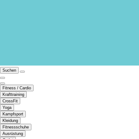
Suchen
Fitness / Cardio
Krafttraining
CrossFit
Yoga
Kampfsport
Kleidung
Fitnessschuhe
Ausrüstung