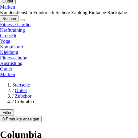
Outlet
Marken
Kundendienst in Frankreich
Sichere Zahlung
Einfache Rückgabe
Suchen
Fitness / Cardio
Krafttraining
CrossFit
Yoga
Kampfsport
Kleidung
Fitnessschuhe
Ausrüstung
Outlet
Marken
Startseite
/
Outlet
/
Zubehör
/
Columbia
Filter
0 Produkte anzeigen
Columbia