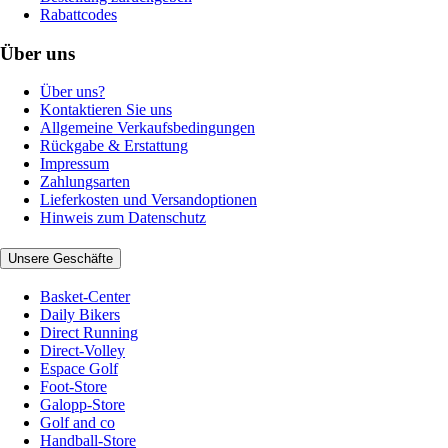
Rabattcodes
Über uns
Über uns?
Kontaktieren Sie uns
Allgemeine Verkaufsbedingungen
Rückgabe & Erstattung
Impressum
Zahlungsarten
Lieferkosten und Versandoptionen
Hinweis zum Datenschutz
Unsere Geschäfte
Basket-Center
Daily Bikers
Direct Running
Direct-Volley
Espace Golf
Foot-Store
Galopp-Store
Golf and co
Handball-Store