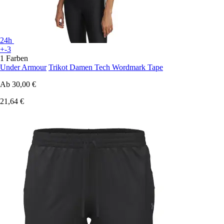
24h
+-3
1 Farben
Under Armour
Trikot Damen Tech Wordmark Tape
Ab
30,00 €
21,64 €